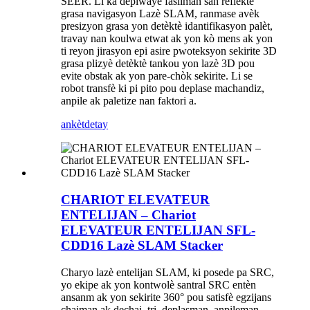
SEER. Li ka deplwaye fasilman san reflektè
grasa navigasyon Lazè SLAM, ranmase avèk
presizyon grasa yon detèktè idantifikasyon palèt,
travay nan koulwa etwat ak yon kò mens ak yon
ti reyon jirasyon epi asire pwoteksyon sekirite 3D
grasa plizyè detèktè tankou yon lazè 3D pou
evite obstak ak yon pare-chòk sekirite. Li se
robot transfè ki pi pito pou deplase machandiz,
anpile ak paletize nan faktori a.
ankèt
detay
CHARIOT ELEVATEUR
ENTELIJAN – Chariot
ELEVATEUR ENTELIJAN SFL-
CDD16 Lazè SLAM Stacker
Charyo lazè entelijan SLAM, ki posede pa SRC,
yo ekipe ak yon kontwolè santral SRC entèn
ansanm ak yon sekirite 360° pou satisfè egzijans
chajman ak dechaj, tri, deplasman, anpileman