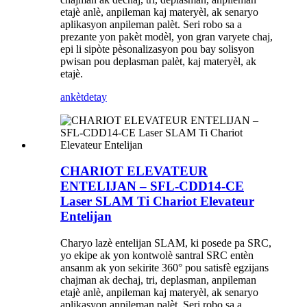
etajè anlè, anpileman kaj materyèl, ak senaryo
aplikasyon anpileman palèt. Seri robo sa a
prezante yon pakèt modèl, yon gran varyete chaj,
epi li sipòte pèsonalizasyon pou bay solisyon
pwisan pou deplasman palèt, kaj materyèl, ak
etajè.
ankèt
detay
CHARIOT ELEVATEUR
ENTELIJAN – SFL-CDD14-CE
Laser SLAM Ti Chariot Elevateur
Entelijan
Charyo lazè entelijan SLAM, ki posede pa SRC,
yo ekipe ak yon kontwolè santral SRC entèn
ansanm ak yon sekirite 360° pou satisfè egzijans
chajman ak dechaj, tri, deplasman, anpileman
etajè anlè, anpileman kaj materyèl, ak senaryo
aplikasyon anpileman palèt. Seri robo sa a