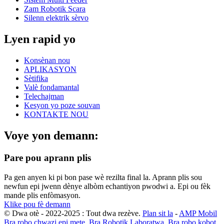
Zam Robotik Scara
Silenn elektrik sèrvo
Lyen rapid yo
Konsènan nou
APLIKASYON
Sètifika
Valè fondamantal
Telechajman
Kesyon yo poze souvan
KONTAKTE NOU
Voye yon demann:
Pare pou aprann plis
Pa gen anyen ki pi bon pase wè rezilta final la. Aprann plis sou
newfun epi jwenn dènye albòm echantiyon pwodwi a. Epi ou fèk
mande plis enfòmasyon.
Klike pou fè demann
© Dwa otè - 2022-2025 : Tout dwa rezève.
Plan sit la
-
AMP Mobil
Bra robo chwazi epi mete
,
Bra Robotik Laboratwa
,
Bra robo kobot
,