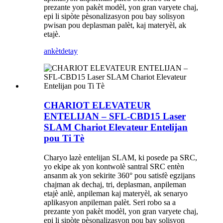
prezante yon pakèt modèl, yon gran varyete chaj,
epi li sipòte pèsonalizasyon pou bay solisyon
pwisan pou deplasman palèt, kaj materyèl, ak
etajè.
ankèt
detay
CHARIOT ELEVATEUR
ENTELIJAN – SFL-CBD15 Laser
SLAM Chariot Elevateur Entelijan
pou Ti Tè
Charyo lazè entelijan SLAM, ki posede pa SRC,
yo ekipe ak yon kontwolè santral SRC entèn
ansanm ak yon sekirite 360° pou satisfè egzijans
chajman ak dechaj, tri, deplasman, anpileman
etajè anlè, anpileman kaj materyèl, ak senaryo
aplikasyon anpileman palèt. Seri robo sa a
prezante yon pakèt modèl, yon gran varyete chaj,
epi li sipòte pèsonalizasyon pou bay solisyon