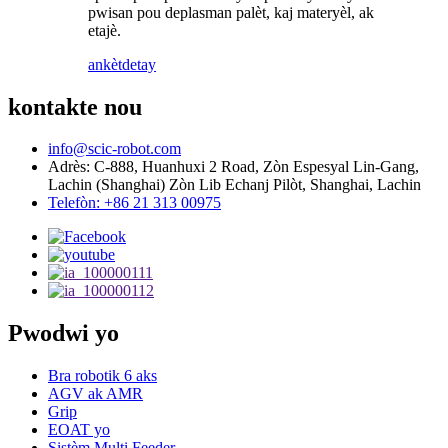
pwisan pou deplasman palèt, kaj materyèl, ak
etajè.
ankèt
detay
kontakte nou
info@scic-robot.com
Adrès: C-888, Huanhuxi 2 Road, Zòn Espesyal Lin-Gang,
Lachin (Shanghai) Zòn Lib Echanj Pilòt, Shanghai, Lachin
Telefòn: +86 21 313 00975
Pwodwi yo
Bra robotik 6 aks
AGV ak AMR
Grip
EOAT yo
Sistèm Multi Feeder