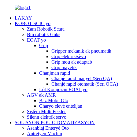
LAKAY
KOBOT SCIC yo
Zam Robotik Scara
Bra robotik 6 aks
EOAT yo
Grip
Gripper mekanik ak pneumatik
Grip elektrik/sèvo
Grip mou ak adaptab
Grip mayetik
Chanjman rapid
Chanjè rapid manyèl (Seri QA)
Chanjè rapid otomatik (Seri QCA)
Lòt Konpozan EOAT yo
AGV ak AMR
Baz Mobil Oto
Charyo elevè entelijan
Sistèm Multi Feeder
Silenn elektrik sèrvo
SOLISYON POU OTOMATIZASYON
Asanblaj Enteryè Oto
Antretyen Machin