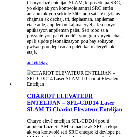
Charyo lazè entelijan SLAM, ki posede pa SRC,
yo ekipe ak yon kontwolè santral SRC entèn
ansanm ak yon sekirite 360° pou satisfè egzijans
chajman ak dechaj, tri, deplasman, anpileman
etajè anlè, anpileman kaj materyèl, ak senaryo
aplikasyon anpileman palèt. Seri robo sa a
prezante yon pakèt modèl, yon gran varyete chaj,
epi li sipòte pèsonalizasyon pou bay solisyon
pwisan pou deplasman palèt, kaj materyèl, ak
etajè.
ankèt
detay
CHARIOT ELEVATEUR
ENTELIJAN – SFL-CDD14 Laser
SLAM Ti Chariot Elevateur Entelijan
Charyo elevè entelijan SFL-CDD14 pou ti
anpileur Lazè SLAM ki mache ak SRC a ekipe
ak yon kontwolè seri SRC entegre ki devlope pa