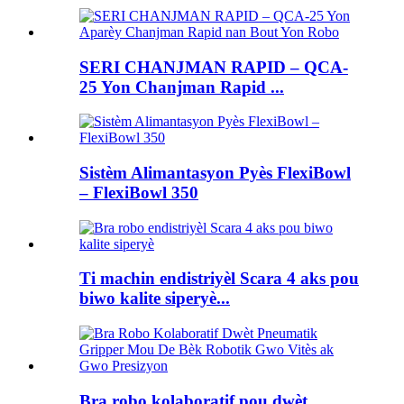
SERI CHANJMAN RAPID – QCA-
25 Yon Chanjman Rapid ...
Sistèm Alimantasyon Pyès FlexiBowl
– FlexiBowl 350
Ti machin endistriyèl Scara 4 aks pou
biwo kalite siperyè...
Bra robo kolaboratif pou dwèt