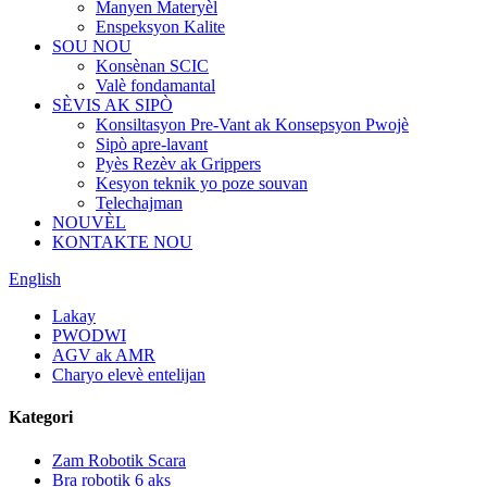
Manyen Materyèl
Enspeksyon Kalite
SOU NOU
Konsènan SCIC
Valè fondamantal
SÈVIS AK SIPÒ
Konsiltasyon Pre-Vant ak Konsepsyon Pwojè
Sipò apre-lavant
Pyès Rezèv ak Grippers
Kesyon teknik yo poze souvan
Telechajman
NOUVÈL
KONTAKTE NOU
English
Lakay
PWODWI
AGV ak AMR
Charyo elevè entelijan
Kategori
Zam Robotik Scara
Bra robotik 6 aks