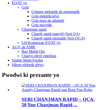
EOAT yo
Grip
Gripper mekanik ak pneumatik
Grip elektrik/sèvo
Grip mou ak adaptab
Grip mayetik
Chanjman rapid
Chanjè rapid manyèl (Seri QA)
Chanjè rapid otomatik (Seri QCA)
Lòt Konpozan EOAT yo
AGV ak AMR
Baz Mobil Oto
Charyo elevè entelijan
Sistèm Multi Feeder
Silenn elektrik sèrvo
Pwodwi ki prezante yo
SERI CHANJMAN RAPID – QCA-
50 Yon Chanjman Rapid ...