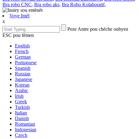
Bra robo CNC
,
Bra robo aks
,
Bra Robo Kolaboratif
,
Voye Imèl
x
Peze Antre pou chèche oubyen
ESC pou fèmen
English
French
German
Portuguese
Spanish
Russian
Japanese
Korean
Arabic
Irish
Greek
Turkish
Italian
Danish
Romanian
Indonesian
Czech