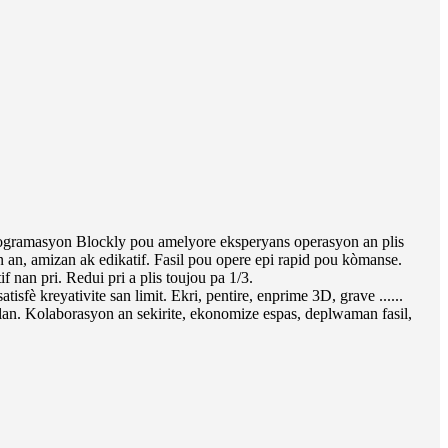
ogramasyon Blockly pou amelyore eksperyans operasyon an plis
 an, amizan ak edikatif. Fasil pou opere epi rapid pou kòmanse.
if nan pri. Redui pri a plis toujou pa 1/3.
tisfè kreyativite san limit. Ekri, pentire, enprime 3D, grave ......
 lan. Kolaborasyon an sekirite, ekonomize espas, deplwaman fasil,