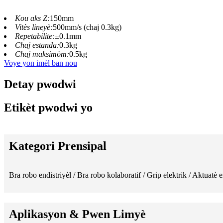
Kou aks Z:
150mm
Vitès lineyè:
500mm/s (chaj 0.3kg)
Repetabilite:
±0.1mm
Chaj estanda:
0.3kg
Chaj maksimòm:
0.5kg
Voye yon imèl ban nou
Detay pwodwi
Etikèt pwodwi yo
Kategori Prensipal
Bra robo endistriyèl / Bra robo kolaboratif / Grip elektrik / Aktuatè 
Aplikasyon & Pwen Limyè