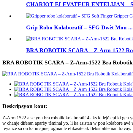
CHARIOT ELEVATEUR ENTELIJAN – SFL
Grip Robo Kolaboratif – SFG Dwèt Mou ...
BRA ROBOTIK SCARA – Z-Arm-1522 Robot
BRA ROBOTIK SCARA – Z-Arm-1522 Bra Robotik K
Deskripsyon kout:
Z-Arm 1522 a se yon bra robotik kolaboratif 4 aks ki lejè epi ki gen 
w chanje diferan aparèy tèminal yo, li ka asistan w pou kolabore avè 
reyalize sa ou ka imajine, ogmante efikasite ak fleksibilite nan travay.