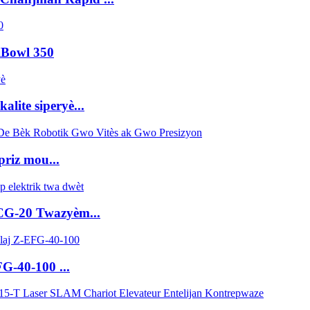
iBowl 350
alite siperyè...
priz mou...
-20 Twazyèm...
40-100 ...