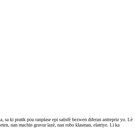
 sa ki pratik pou ranplase epi satisfè bezwen diferan antrepriz yo. Lè
eten, nan machin gravur lazè, nan robo klasman, elatriye. Li ka