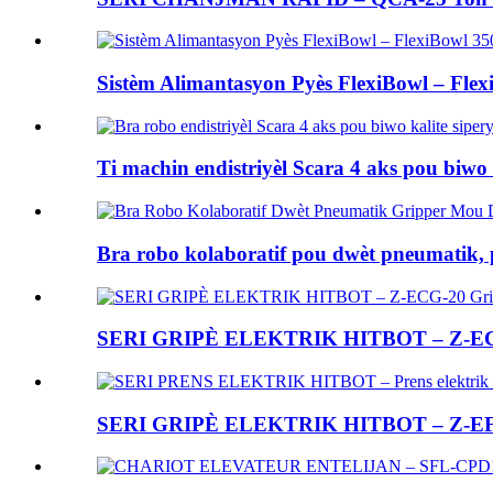
Sistèm Alimantasyon Pyès FlexiBowl – Flex
Ti machin endistriyèl Scara 4 aks pou biwo k
Bra robo kolaboratif pou dwèt pneumatik, 
SERI GRIPÈ ELEKTRIK HITBOT – Z-ECG
SERI GRIPÈ ELEKTRIK HITBOT – Z-EFG-