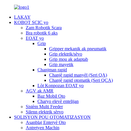
LAKAY
KOBOT SCIC yo
Zam Robotik Scara
Bra robotik 6 aks
EOAT yo
Grip
Gripper mekanik ak pneumatik
Grip elektrik/sèvo
Grip mou ak adaptab
Grip mayetik
Chanjman rapid
Chanjè rapid manyèl (Seri QA)
Chanjè rapid otomatik (Seri QCA)
Lòt Konpozan EOAT yo
AGV ak AMR
Baz Mobil Oto
Charyo elevè entelijan
Sistèm Multi Feeder
Silenn elektrik sèrvo
SOLISYON POU OTOMATIZASYON
Asanblaj Enteryè Oto
Antretyen Machin