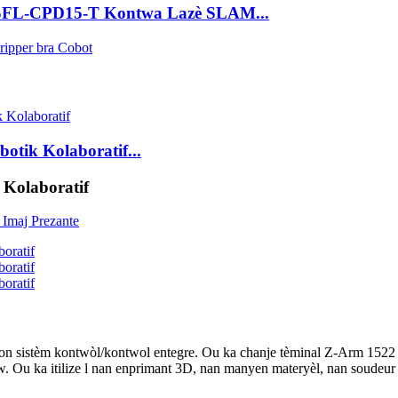
-CPD15-T Kontwa Lazè SLAM...
ik Kolaboratif...
olaboratif
yon sistèm kontwòl/kontwol entegre. Ou ka chanje tèminal Z-Arm 1522 a,
w. Ou ka itilize l nan enprimant 3D, nan manyen materyèl, nan soudeur 