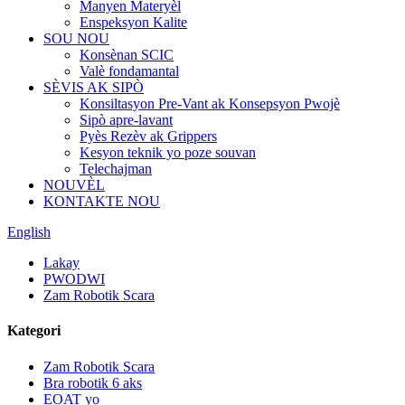
Manyen Materyèl
Enspeksyon Kalite
SOU NOU
Konsènan SCIC
Valè fondamantal
SÈVIS AK SIPÒ
Konsiltasyon Pre-Vant ak Konsepsyon Pwojè
Sipò apre-lavant
Pyès Rezèv ak Grippers
Kesyon teknik yo poze souvan
Telechajman
NOUVÈL
KONTAKTE NOU
English
Lakay
PWODWI
Zam Robotik Scara
Kategori
Zam Robotik Scara
Bra robotik 6 aks
EOAT yo