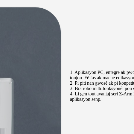
1. Aplikasyon PC, entegre ak pw
toujou. Fè fas ak mache edikasyon
2. Pi piti nan gwosè ak pi konpetit
3. Bra robo milti-fonksyonèl pou sa
4. Li gen tout avantaj seri Z-Arm
aplikasyon senp.