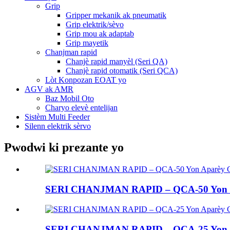
Grip
Gripper mekanik ak pneumatik
Grip elektrik/sèvo
Grip mou ak adaptab
Grip mayetik
Chanjman rapid
Chanjè rapid manyèl (Seri QA)
Chanjè rapid otomatik (Seri QCA)
Lòt Konpozan EOAT yo
AGV ak AMR
Baz Mobil Oto
Charyo elevè entelijan
Sistèm Multi Feeder
Silenn elektrik sèrvo
Pwodwi ki prezante yo
SERI CHANJMAN RAPID – QCA-50 Yon C
SERI CHANJMAN RAPID – QCA-25 Yon C