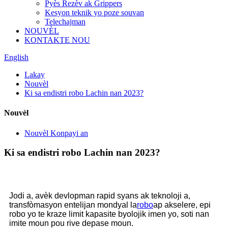
Pyès Rezèv ak Grippers
Kesyon teknik yo poze souvan
Telechajman
NOUVÈL
KONTAKTE NOU
English
Lakay
Nouvèl
Ki sa endistri robo Lachin nan 2023?
Nouvèl
Nouvèl Konpayi an
Ki sa endistri robo Lachin nan 2023?
Jodi a, avèk devlopman rapid syans ak teknoloji a,
transfòmasyon entelijan mondyal la
robo
ap akselere, epi
robo yo te kraze limit kapasite byolojik imen yo, soti nan
imite moun pou rive depase moun.