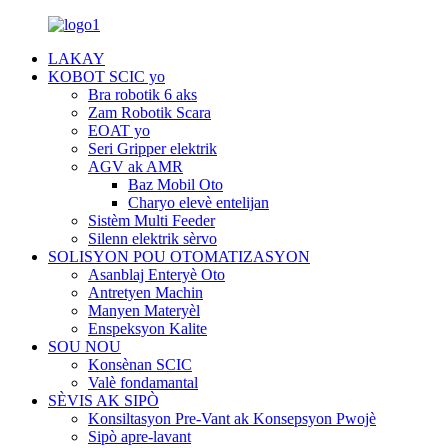
LAKAY
KOBOT SCIC yo
Bra robotik 6 aks
Zam Robotik Scara
EOAT yo
Seri Gripper elektrik
AGV ak AMR
Baz Mobil Oto
Charyo elevè entelijan
Sistèm Multi Feeder
Silenn elektrik sèrvo
SOLISYON POU OTOMATIZASYON
Asanblaj Enteryè Oto
Antretyen Machin
Manyen Materyèl
Enspeksyon Kalite
SOU NOU
Konsènan SCIC
Valè fondamantal
SÈVIS AK SIPÒ
Konsiltasyon Pre-Vant ak Konsepsyon Pwojè
Sipò apre-lavant