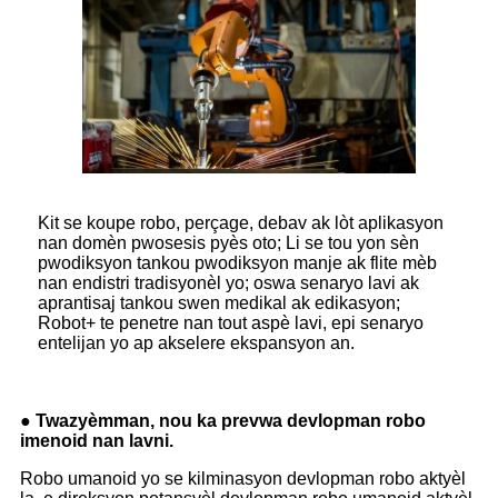
Kit se koupe robo, perçage, debav ak lòt aplikasyon
nan domèn pwosesis pyès oto; Li se tou yon sèn
pwodiksyon tankou pwodiksyon manje ak flite mèb
nan endistri tradisyonèl yo; oswa senaryo lavi ak
aprantisaj tankou swen medikal ak edikasyon;
Robot+ te penetre nan tout aspè lavi, epi senaryo
entelijan yo ap akselere ekspansyon an.
● Twazyèmman, nou ka prevwa devlopman robo
imenoid nan lavni.
Robo umanoid yo se kilminasyon devlopman robo aktyèl