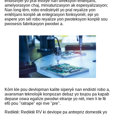
endistriyèl yo pral evolye nan direksyon entèlijans,
amelyorasyon chaj, miniaturizasyon ak espesyalizasyon;
Nan long tèm, robo endistriyèl yo pral reyalize yon
entèlijans konplè ak entegrasyon fonksyonèl, epi yo
espere yon sèl robo reyalize yon pwoteksyon konplè sou
pwosesis fabrikasyon pwodwi a.
Kòm kle pou devlopman kalite siperyè nan endistri robo a,
avansman teknolojik konpozan debaz yo toujou pa kapab
depase oswa egalize pwodwi etranje yo nèt, men li te fè
efò pou "ratrape" epi rive "pre".
Rediktè: Rediktè RV ki devlope pa antrepriz domestik yo