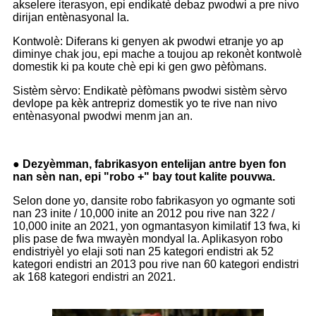
akselere iterasyon, epi endikatè debaz pwodwi a pre nivo
dirijan entènasyonal la.
Kontwolè: Diferans ki genyen ak pwodwi etranje yo ap
diminye chak jou, epi mache a toujou ap rekonèt kontwolè
domestik ki pa koute chè epi ki gen gwo pèfòmans.
Sistèm sèrvo: Endikatè pèfòmans pwodwi sistèm sèrvo
devlope pa kèk antrepriz domestik yo te rive nan nivo
entènasyonal pwodwi menm jan an.
● Dezyèmman, fabrikasyon entelijan antre byen fon
nan sèn nan, epi "robo +" bay tout kalite pouvwa.
Selon done yo, dansite robo fabrikasyon yo ogmante soti
nan 23 inite / 10,000 inite an 2012 pou rive nan 322 /
10,000 inite an 2021, yon ogmantasyon kimilatif 13 fwa, ki
plis pase de fwa mwayèn mondyal la. Aplikasyon robo
endistriyèl yo elaji soti nan 25 kategori endistri ak 52
kategori endistri an 2013 pou rive nan 60 kategori endistri
ak 168 kategori endistri an 2021.