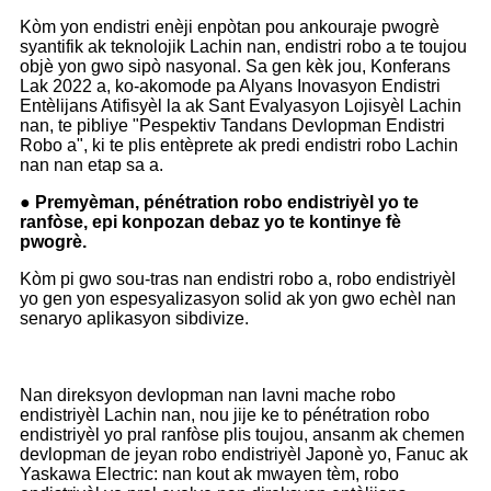
Kòm yon endistri enèji enpòtan pou ankouraje pwogrè
syantifik ak teknolojik Lachin nan, endistri robo a te toujou
objè yon gwo sipò nasyonal. Sa gen kèk jou, Konferans
Lak 2022 a, ko-akomode pa Alyans Inovasyon Endistri
Entèlijans Atifisyèl la ak Sant Evalyasyon Lojisyèl Lachin
nan, te pibliye "Pespektiv Tandans Devlopman Endistri
Robo a", ki te plis entèprete ak predi endistri robo Lachin
nan nan etap sa a.
● Premyèman, pénétration robo endistriyèl yo te
ranfòse, epi konpozan debaz yo te kontinye fè
pwogrè.
Kòm pi gwo sou-tras nan endistri robo a, robo endistriyèl
yo gen yon espesyalizasyon solid ak yon gwo echèl nan
senaryo aplikasyon sibdivize.
Nan direksyon devlopman nan lavni mache robo
endistriyèl Lachin nan, nou jije ke to pénétration robo
endistriyèl yo pral ranfòse plis toujou, ansanm ak chemen
devlopman de jeyan robo endistriyèl Japonè yo, Fanuc ak
Yaskawa Electric: nan kout ak mwayen tèm, robo