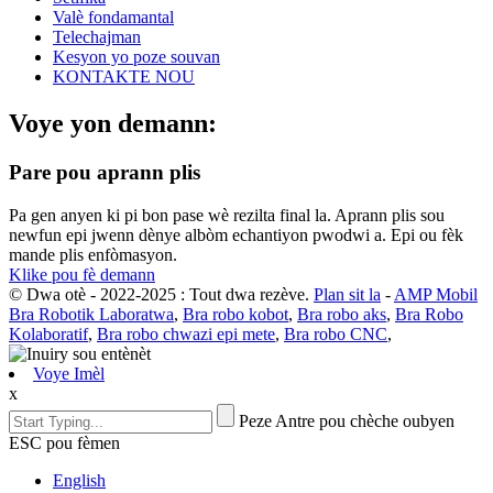
Valè fondamantal
Telechajman
Kesyon yo poze souvan
KONTAKTE NOU
Voye yon demann:
Pare pou aprann plis
Pa gen anyen ki pi bon pase wè rezilta final la. Aprann plis sou
newfun epi jwenn dènye albòm echantiyon pwodwi a. Epi ou fèk
mande plis enfòmasyon.
Klike pou fè demann
© Dwa otè - 2022-2025 : Tout dwa rezève.
Plan sit la
-
AMP Mobil
Bra Robotik Laboratwa
,
Bra robo kobot
,
Bra robo aks
,
Bra Robo
Kolaboratif
,
Bra robo chwazi epi mete
,
Bra robo CNC
,
Voye Imèl
x
Peze Antre pou chèche oubyen
ESC pou fèmen
English