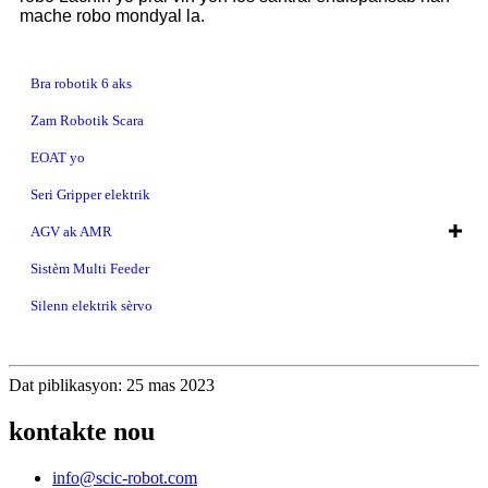
mache robo mondyal la.
Bra robotik 6 aks
Zam Robotik Scara
EOAT yo
Seri Gripper elektrik
AGV ak AMR
Sistèm Multi Feeder
Silenn elektrik sèrvo
Dat piblikasyon: 25 mas 2023
kontakte nou
info@scic-robot.com