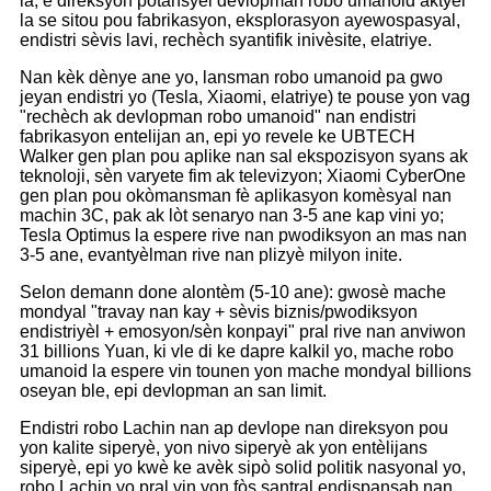
la, e direksyon potansyèl devlopman robo umanoid aktyèl
la se sitou pou fabrikasyon, eksplorasyon ayewospasyal,
endistri sèvis lavi, rechèch syantifik inivèsite, elatriye.
Nan kèk dènye ane yo, lansman robo umanoid pa gwo
jeyan endistri yo (Tesla, Xiaomi, elatriye) te pouse yon vag
"rechèch ak devlopman robo umanoid" nan endistri
fabrikasyon entelijan an, epi yo revele ke UBTECH
Walker gen plan pou aplike nan sal ekspozisyon syans ak
teknoloji, sèn varyete fim ak televizyon; Xiaomi CyberOne
gen plan pou okòmansman fè aplikasyon komèsyal nan
machin 3C, pak ak lòt senaryo nan 3-5 ane kap vini yo;
Tesla Optimus la espere rive nan pwodiksyon an mas nan
3-5 ane, evantyèlman rive nan plizyè milyon inite.
Selon demann done alontèm (5-10 ane): gwosè mache
mondyal "travay nan kay + sèvis biznis/pwodiksyon
endistriyèl + emosyon/sèn konpayi" pral rive nan anviwon
31 billions Yuan, ki vle di ke dapre kalkil yo, mache robo
umanoid la espere vin tounen yon mache mondyal billions
oseyan ble, epi devlopman an san limit.
Endistri robo Lachin nan ap devlope nan direksyon pou
yon kalite siperyè, yon nivo siperyè ak yon entèlijans
siperyè, epi yo kwè ke avèk sipò solid politik nasyonal yo,
robo Lachin yo pral vin yon fòs santral endispansab nan