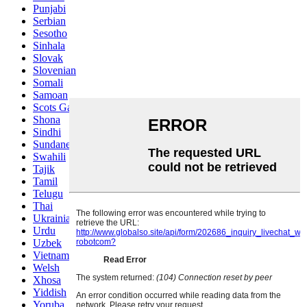
Punjabi
Serbian
Sesotho
Sinhala
Slovak
Slovenian
Somali
Samoan
Scots Gaelic
Shona
Sindhi
Sundanese
Swahili
Tajik
Tamil
Telugu
Thai
Ukrainian
Urdu
Uzbek
Vietnamese
Welsh
Xhosa
Yiddish
Yoruba